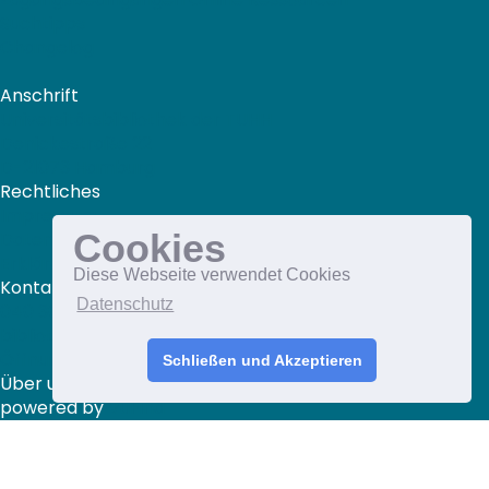
Suchtipps
Changelog
Anschrift
Universitätsbibliothek der TUHH
Denickestraße 22
D-21073 Hamburg
Rechtliches
Impressum
Cookies
Datenschutz
Erklärung zur Barrierefreiheit
Diese Webseite verwendet Cookies
Kontakt
Datenschutz
040 30601-2845
bibliothek@tuhh.de
Öffnungszeiten
Schließen und Akzeptieren
Über uns
powered by
VuFind
tub.find ist Mitglied bei
Qcovery
Covers © buchhandel.de