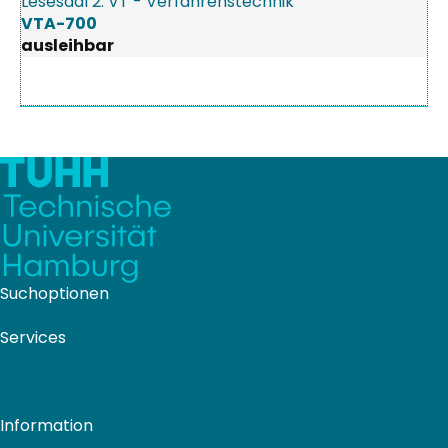
Lesesaal 2: VT - Verfahrenstechnik
VTA-700
ausleihbar
Suchoptionen
Suchverlauf
E
Services
Bibliotheks­ausweis beantragen
Klassische Katalog-Oberfläche
Buchwunsch
Information
Zugangsbedingungen Online Ressourcen