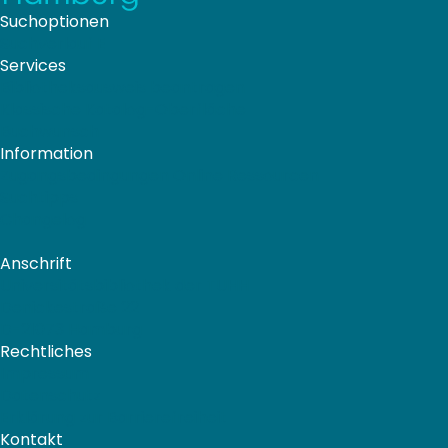
Suchoptionen
Suchverlauf
E
Services
Bibliotheks­ausweis beantragen
Klassische Katalog-Oberfläche
Buchwunsch
Information
Zugangsbedingungen Online Ressourcen
Suchtipps
Changelog
Anschrift
Universitätsbibliothek der TUHH
Denickestraße 22
D-21073 Hamburg
Rechtliches
Impressum
Datenschutz
Erklärung zur Barrierefreiheit
Kontakt