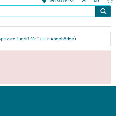
Merkliste (
0
)
EN
pps zum Zugriff für TUHH-Angehörige
)