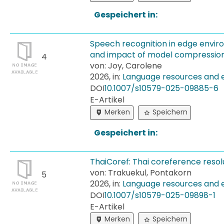
Gespeichert in:
Speech recognition in edge envir
and impact of model compressio
4
von: Joy, Carolene
2026, in:
Language resources and 
DOI
10.​1007/​s10579-​025-​09885-​6
E-Artikel
Merken
Speichern
Gespeichert in:
ThaiCoref: Thai coreference resol
von: Trakuekul, Pontakorn
5
2026, in:
Language resources and 
DOI
10.​1007/​s10579-​025-​09898-​1
E-Artikel
Merken
Speichern