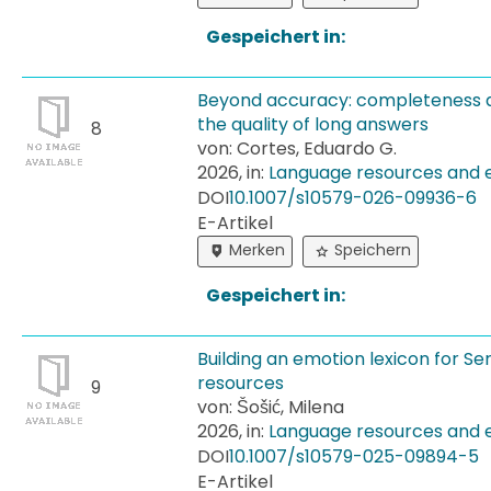
Gespeichert in:
Beyond accuracy: completeness a
the quality of long answers
8
von: Cortes, Eduardo G.
2026, in:
Language resources and 
DOI
10.​1007/​s10579-​026-​09936-​6
E-Artikel
Merken
Speichern
Gespeichert in:
Building an emotion lexicon for S
resources
9
von: Šošić, Milena
2026, in:
Language resources and 
DOI
10.​1007/​s10579-​025-​09894-​5
E-Artikel