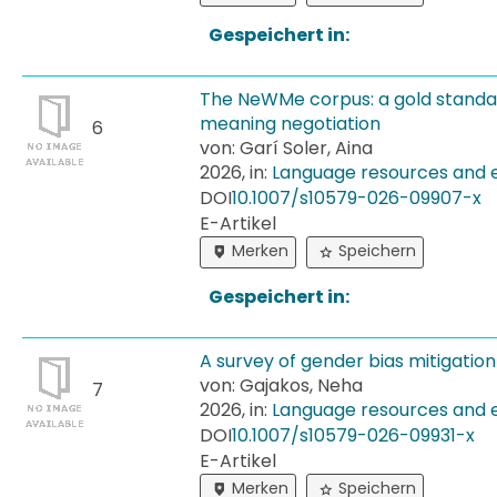
Gespeichert in:
The NeWMe corpus: a gold standar
meaning negotiation
6
von: Garí Soler, Aina
2026, in:
Language resources and 
DOI
10.​1007/​s10579-​026-​09907-​x
E-Artikel
Merken
Speichern
Gespeichert in:
A survey of gender bias mitigation
von: Gajakos, Neha
7
2026, in:
Language resources and 
DOI
10.​1007/​s10579-​026-​09931-​x
E-Artikel
Merken
Speichern