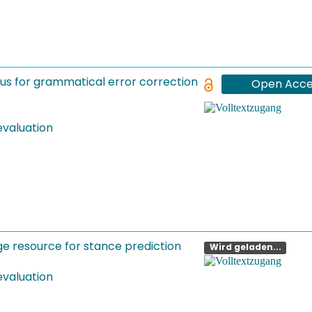
pus for grammatical error correction
Open Acce
evaluation
ge resource for stance prediction
Open Acce
evaluation