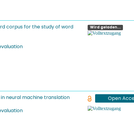
d corpus for the study of word
Wird geladen...
evaluation
 in neural machine translation
Open Acce
evaluation