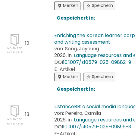
Merken
Speichern
Gespeichert in:
Enriching the Korean learner cor
and writing assessment
12
von: Song, Jayoung
2026, in:
Language resources and 
DOI
10.​1007/​s10579-​025-​09882-​9
E-Artikel
Merken
Speichern
Gespeichert in:
UstanceBR: a social media langua
von: Pereira, Camila
13
2026, in:
Language resources and 
DOI
10.​1007/​s10579-​025-​09896-​3
E-Artikel