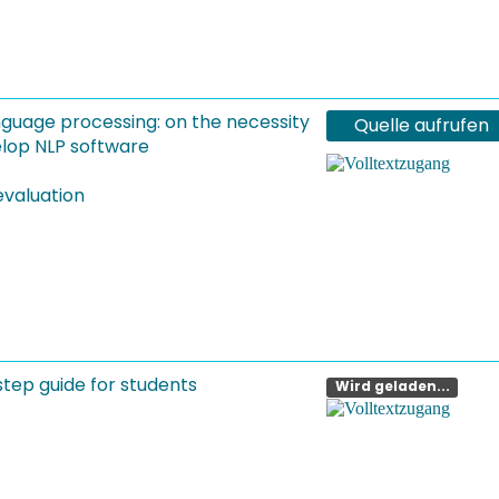
anguage processing: on the necessity
Quelle aufrufen
velop NLP software
evaluation
step guide for students
Wird geladen...