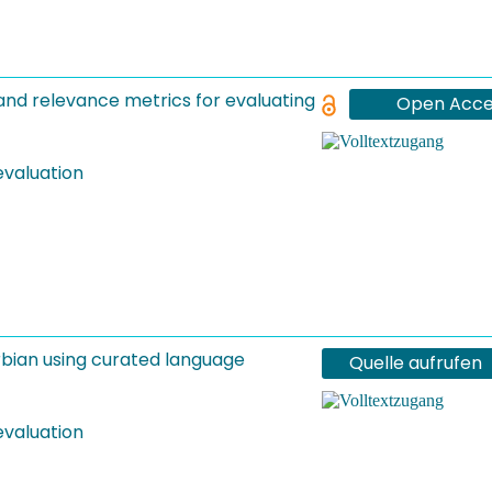
nd relevance metrics for evaluating
Open Acce
evaluation
erbian using curated language
Quelle aufrufen
evaluation