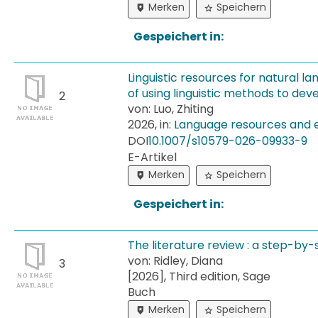
Merken
Speichern
Gespeichert in:
Linguistic resources for natural l
of using linguistic methods to de
2
von: Luo, Zhiting
2026, in:
Language resources and 
DOI
10.​1007/​s10579-​026-​09933-​9
E-Artikel
Merken
Speichern
Gespeichert in:
The literature review : a step-by-
von: Ridley, Diana
3
[2026], Third edition, Sage
Buch
Merken
Speichern