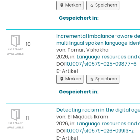
Merken
Speichern
Gespeichert in:
Incremental imbalance-aware de
multilingual spoken language ident
10
von: Tomar, Vishakha
2026, in:
Language resources and 
DOI
10.​1007/​s10579-​025-​09877-​6
E-Artikel
Merken
Speichern
Gespeichert in:
Detecting racism in the digital ag
von: El Miqdadi, Ikram
11
2026, in:
Language resources and 
DOI
10.​1007/​s10579-​026-​09913-​z
E-Artikel