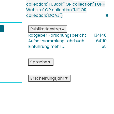
collection:"TUBdok" OR collection:"TUHH
Website" OR collection:"NL" OR
collection:"DOAJ")
Publikationstyp
Ratgeber
Forschungsbericht
134
148
Aufsatzsammlung
Lehrbuch
64
110
Einführung
mehr …
55
Sprache
Erscheinungsjahr