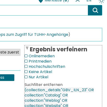
Merkliste (
0
)
EN
pps zum Zugriff für TUHH-Angehörige
)
Ergebnis verfeinern
ste zuerst
Onlinemedien
Printmedien
Hochschulschriften
Keine Artikel
Nur Artikel
ss
Suchfilter entfernen
Filter aufheben
(collection_details:"GBV_ILN_23" OR
collection:"Catalog" OR
collection:"Weblog" OR
collection:"Website" OR